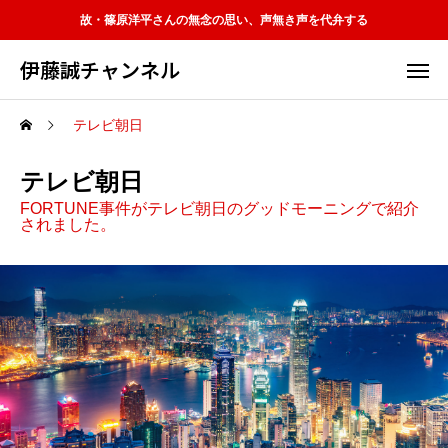
故・篠原洋平さんの無念の思い、声無き声を代弁する
伊藤誠チャンネル
テレビ朝日
テレビ朝日
FORTUNE事件がテレビ朝日のグッドモーニングで紹介
されました。